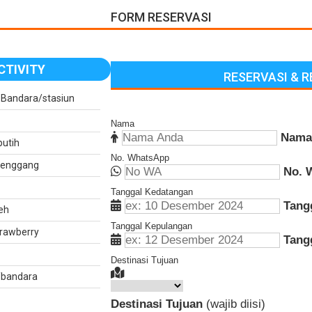
FORM RESERVASI
CTIVITY
RESERVASI & 
Bandara/stasiun
Nama
Nama
putih
No. WhatsApp
atenggang
No. 
Tanggal Kedatangan
Tang
eh
Tanggal Kepulangan
trawberry
Tang
Destinasi Tujuan
n/bandara
Destinasi Tujuan
(wajib diisi)