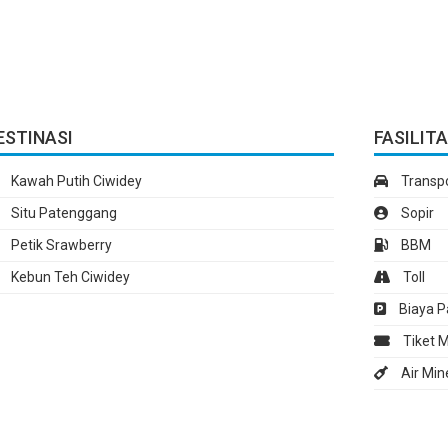
ESTINASI
FASILIT
Kawah Putih Ciwidey
Transp
Situ Patenggang
Sopir
Petik Srawberry
BBM
Kebun Teh Ciwidey
Toll
Biaya Pa
Tiket 
Air Min